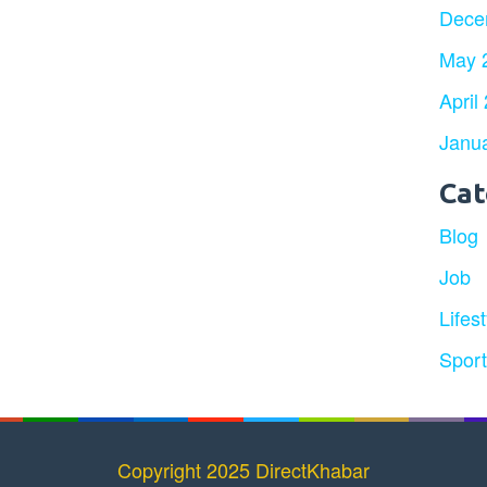
Dece
May 
April
Janu
Cat
Blog
Job
Lifest
Spor
Copyright 2025 DirectKhabar