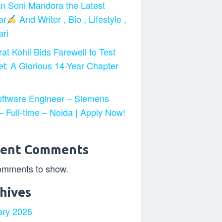
n Soni Mandora the Latest
ar
And Writer , Bio , Lifestyle ,
ri
at Kohli Bids Farewell to Test
et: A Glorious 14-Year Chapter
ftware Engineer – Siemens
 Full-time – Noida | Apply Now!
cent Comments
omments to show.
hives
ary 2026