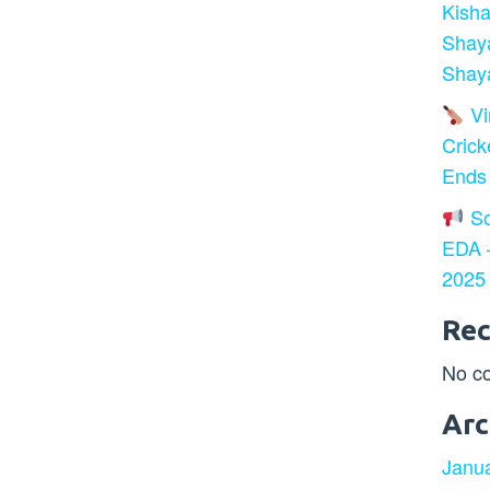
Kisha
Shay
Shaya
Vir
Crick
Ends
So
EDA –
2025
Re
No c
Arc
Janu