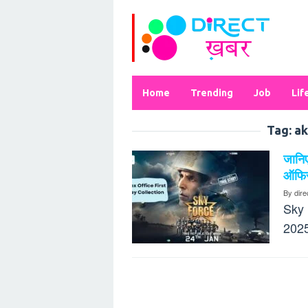
Skip
to
content
Home
Trending
Job
Lif
Tag:
ak
जानिए
ऑफि
By
dir
Sky F
2025 