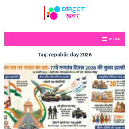
Skip
to
content
MENU
Tag:
republic day 2026