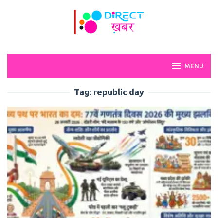
Skip
to
content
MENU
Tag:
republic day